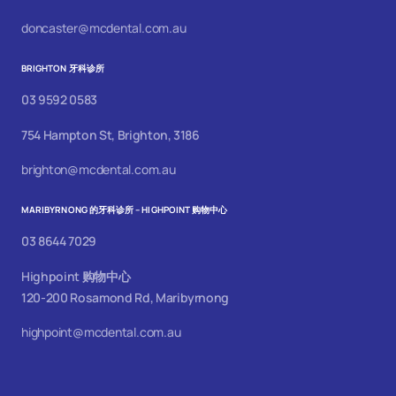
doncaster@mcdental.com.au
BRIGHTON 牙科诊所
03 9592 0583
754 Hampton St, Brighton, 3186
brighton@mcdental.com.au
MARIBYRNONG 的牙科诊所 – HIGHPOINT 购物中心
03 8644 7029
Highpoint 购物中心
120-200 Rosamond Rd, Maribyrnong
highpoint@mcdental.com.au