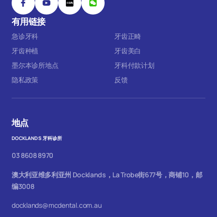
有用链接
急诊牙科
牙齿正畸
牙齿种植
牙齿美白
墨尔本诊所地点
牙科付款计划
隐私政策
反馈
地点
DOCKLANDS 牙科诊所
03 8608 8970
澳大利亚维多利亚州 Docklands，La Trobe街677号，商铺10，邮
编3008
docklands@mcdental.com.au